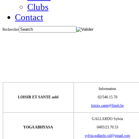
Clubs
Contact
Rechercher
RELAXATIESPORTEN 
Information
LOISIR ET SANTE asbl
02/546.15.70
loisirs.sante@fmsb.be
GALLARDO Sylvia
YOGA ABHYASA
0495/23.70.53
sylvia.gallardo.cid@gmail.com