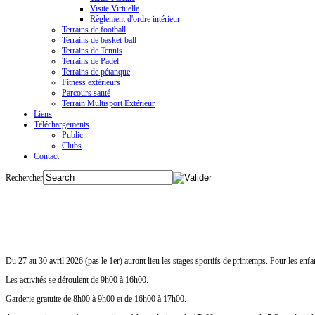
Visite Virtuelle
Règlement d'ordre intérieur
Terrains de football
Terrains de basket-ball
Terrains de Tennis
Terrains de Padel
Terrains de pétanque
Fitness extérieurs
Parcours santé
Terrain Multisport Extérieur
Liens
Téléchargements
Public
Clubs
Contact
Rechercher
Quand
?
Du 27 au 30
avril
2026 (pas le 1er) auront lieu les stages sportifs de printemps. Pour les en
Les activités se déroulent de 9h00 à 16h00.
Garderie gratuite de 8h00 à 9h00 et de 16h00 à 17h00.