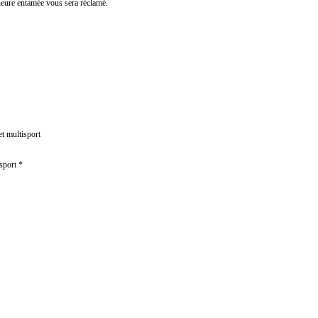
-heure entamée vous sera réclamé.
et multisport
sport *