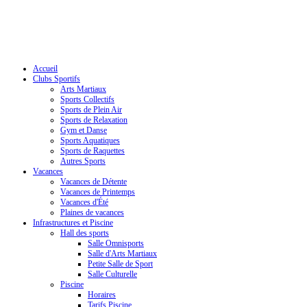
Accueil
Clubs Sportifs
Arts Martiaux
Sports Collectifs
Sports de Plein Air
Sports de Relaxation
Gym et Danse
Sports Aquatiques
Sports de Raquettes
Autres Sports
Vacances
Vacances de Détente
Vacances de Printemps
Vacances d'Été
Plaines de vacances
Infrastructures et Piscine
Hall des sports
Salle Omnisports
Salle d'Arts Martiaux
Petite Salle de Sport
Salle Culturelle
Piscine
Horaires
Tarifs Piscine