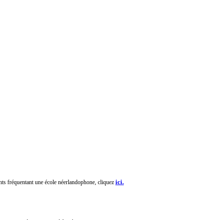
STAGES SPORTIFS PRINTEMPS
ici.
fants fréquentant une école néerlandophone, cliquez