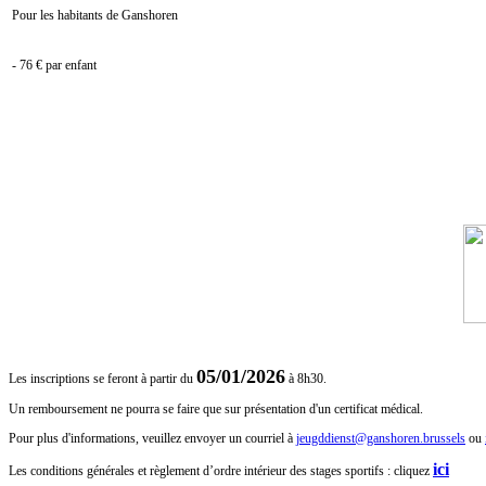
Pour les habitants de Ganshoren
- 76 € par enfant
Inscriptions
?
05/01/2026
Les inscriptions se feront à partir du
à 8h30.
Un remboursement ne pourra se faire que sur présentation d'un certificat médical.
Pour plus d'informations, veuillez envoyer un courriel à
jeugddienst@ganshoren.brussels
ou
ici
Les conditions générales et règlement d’ordre intérieur des stages sportifs : cliquez