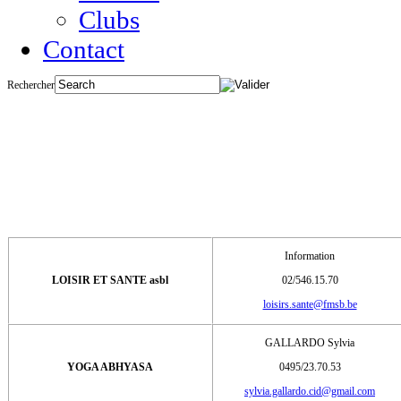
Clubs
Contact
Rechercher
RELAXATIESPORTEN 
Information
LOISIR ET SANTE asbl
02/546.15.70
loisirs.sante@fmsb.be
GALLARDO Sylvia
YOGA ABHYASA
0495/23.70.53
sylvia.gallardo.cid@gmail.com