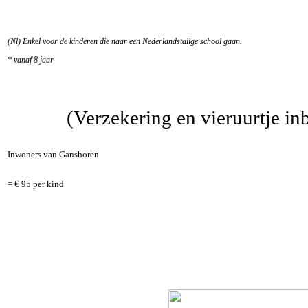
(Nl) Enkel voor de kinderen die naar een Nederlandstalige school gaan.
* vanaf 8 jaar
Prijs
?
(Verzekering en vieruurtje inb
Inwoners van Ganshoren
= € 95 per kind
Inschrijvingen
?