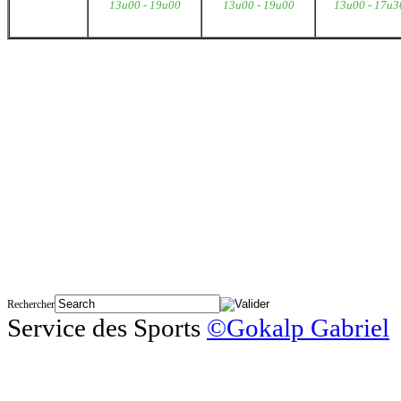
Avond
13u00 -
19u00
13u00 -
19u00
13u00 -
17u3
De maximum capaciteit van h
Opgelet
!
De bezoekers moeten re
De toegang tot het zwembad w
slu
Het is verplicht het zwembad te 
Rechercher
Service des Sports
©Gokalp Gabriel