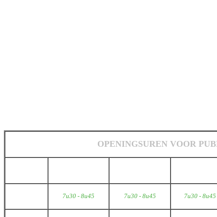
ve
Op 06/04, op 01/05, op 
15/08, op 01/
OPENINGSUREN VOOR PUB
Maandag
Dinsdag
Woensdag
Ochtend
7u30 - 8u45
7u30 - 8u45
7u30 - 8u45