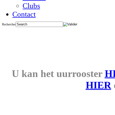
Clubs
Contact
Rechercher
UURROOS
U kan het uurrooster
H
HIER
Het zwembad Nereus zal 