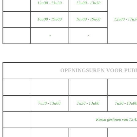
Middag
12u00 - 13u30
12u00 - 13u30
Namiddag
16u00 - 19u00
16u00 - 19u00
12u00 - 17u3
Avond
-
-
OPENINGSUREN VOOR PUBL
Maandag
Dinsdag
Woensdag
Dag
7u30 -
13u00
7u30 -
13u00
7u30 -
13u0
Middag
Kassa gesloten van 12.4